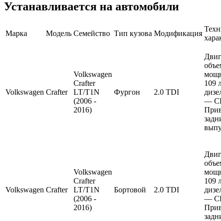
Устанавливается на автомобили
Техн
Марка
Модель
Семейство
Тип кузова
Модификация
хара
Двиг
объе
Volkswagen
мощ
Crafter
109 
Volkswagen
Crafter
LT/T1N
Фургон
2.0 TDI
дизе
(2006 -
— C
2016)
Прив
задн
выпу
Двиг
объе
Volkswagen
мощ
Crafter
109 
Volkswagen
Crafter
LT/T1N
Бортовой
2.0 TDI
дизе
(2006 -
— C
2016)
Прив
задн