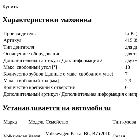
Купить
Характеристики маховика
Производитель
LuK (
Артикул
415 0
Тип двигателя
для д
Оснащение / оборудование
для т
Дополнительный артикул / Доп. информация 2
двухм
Макс. свободный угол [°]
18
Количество зубцов (данные о макс. свободном угле)
7
Макс. свободный ход [мм]
2,9
Количество крепежных отверстий
6
Дополнительный артикул / Дополнительная информация
с на
Устанавливается на автомобили
Марка
Модель
Семейство
Тип кузова
Volkswagen Passat B6, B7 (2010
Volkswagen
Passat
Седан