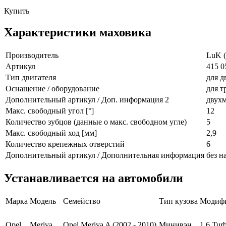
Купить
Характеристики маховика
Производитель
LuK (
Артикул
415 0
Тип двигателя
для д
Оснащение / оборудование
для т
Дополнительный артикул / Доп. информация 2
двухм
Макс. свободный угол [°]
12
Количество зубцов (данные о макс. свободном угле)
5
Макс. свободный ход [мм]
2,9
Количество крепежных отверстий
6
Дополнительный артикул / Дополнительная информация
без н
Устанавливается на автомобили
Марка
Модель
Семейство
Тип кузова
Модиф
Opel
Meriva
Opel Meriva A (2002 - 2010)
Минивэн
1.6 Tur