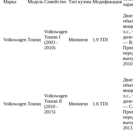
Марка
Модель
Семейство
Тип кузова
Модификация
хара
Двиг
объе
мощн
Volkswagen
л.с.
Touran I
дизе
Volkswagen
Touran
Минивэн
1.9 TDI
(2003 -
— B
2010)
Прив
пере
выпу
2010
Двиг
объе
мощн
Volkswagen
л.с.
Touran II
дизе
Volkswagen
Touran
Минивэн
1.6 TDI
(2010 -
— C
2015)
Прив
пере
выпу
2013