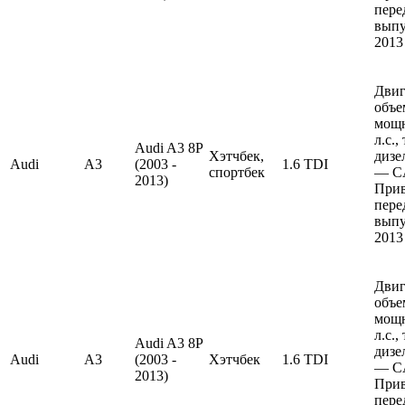
пере
выпу
2013
Двиг
объе
мощн
л.с.
Audi A3 8P
Хэтчбек,
дизе
Audi
A3
(2003 -
1.6 TDI
спортбек
— C
2013)
Прив
пере
выпу
2013
Двиг
объе
мощн
л.с.
Audi A3 8P
дизе
Audi
A3
(2003 -
Хэтчбек
1.6 TDI
— C
2013)
Прив
пере