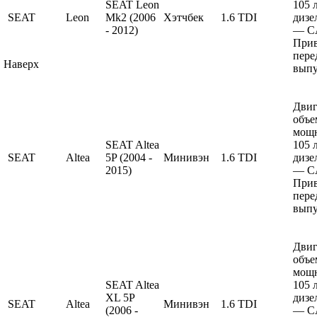
SEAT Leon
105 
SEAT
Leon
Mk2 (2006
Хэтчбек
1.6 TDI
дизе
- 2012)
— C
Прив
пере
Наверх
выпу
Двиг
объе
мощ
SEAT Altea
105 
SEAT
Altea
5P (2004 -
Минивэн
1.6 TDI
дизе
2015)
— C
Прив
пере
выпу
Двиг
объе
мощ
SEAT Altea
105 
XL 5P
дизе
SEAT
Altea
Минивэн
1.6 TDI
(2006 -
— C