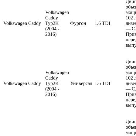
Двиг
объе
Volkswagen
мощ
Caddy
102 
Volkswagen
Caddy
Typ2K
Фургон
1.6 TDI
дизе
(2004 -
— C
2016)
Прив
пере
выпу
Двиг
объе
Volkswagen
мощ
Caddy
102 
Volkswagen
Caddy
Typ2K
Универсал
1.6 TDI
дизе
(2004 -
— C
2016)
Прив
пере
выпу
Двиг
объе
мощ