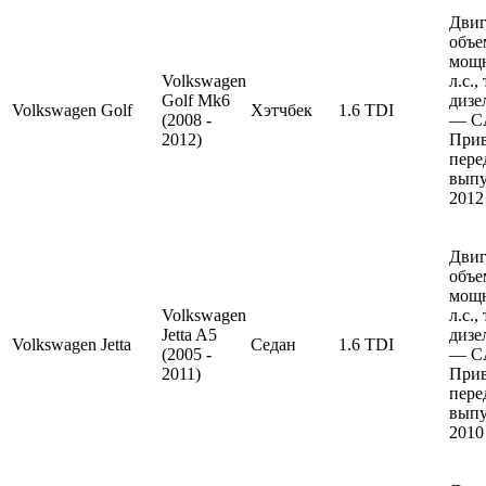
Двиг
объе
мощн
Volkswagen
л.с.
Golf Mk6
дизе
Volkswagen
Golf
Хэтчбек
1.6 TDI
(2008 -
— C
2012)
Прив
пере
выпу
2012
Двиг
объе
мощн
Volkswagen
л.с.
Jetta A5
дизе
Volkswagen
Jetta
Седан
1.6 TDI
(2005 -
— C
2011)
Прив
пере
выпу
2010