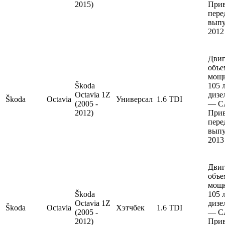
2015)
Прив
пере
выпу
2012
Двиг
объе
мощ
Škoda
105 
Octavia 1Z
дизе
Škoda
Octavia
Универсал
1.6 TDI
(2005 -
— C
2012)
Прив
пере
выпу
2013
Двиг
объе
мощ
Škoda
105 
Octavia 1Z
дизе
Škoda
Octavia
Хэтчбек
1.6 TDI
(2005 -
— C
2012)
Прив