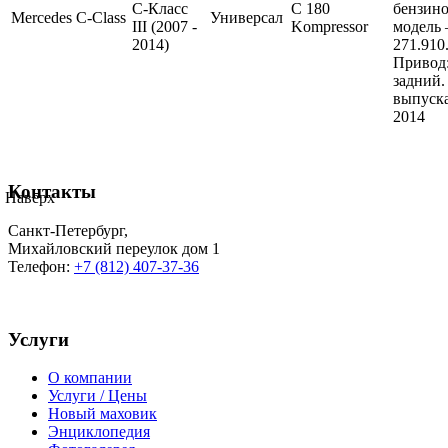
C-Класс
C 180
бензин
Mercedes
C-Class
Универсал
III (2007 -
Kompressor
модель
2014)
271.910
Привод
задний.
выпуска
2014
Контакты
Наверх
Санкт-Петербург
,
Михайловский переулок дом 1
Телефон:
+7 (812) 407-37-36
Услуги
О компании
Услуги / Цены
Новый маховик
Энциклопедия