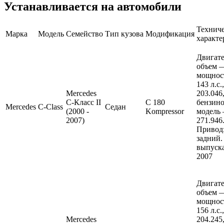
Устанавливается на автомобили
Технич
Марка
Модель
Семейство
Тип кузова
Модификация
характе
Двигате
объем —
мощнос
143 л.с.
Mercedes
203.046
C-Класс II
C 180
бензин
Mercedes
C-Class
Седан
(2000 -
Kompressor
модель
2007)
271.946
Привод
задний.
выпуска
2007
Двигате
объем —
мощнос
156 л.с.
Mercedes
204.245