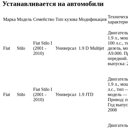
Устанавливается на автомобили
Техничес
Марка
Модель
Семейство
Тип кузова
Модификация
характери
Двигатель
1.9 л., м
Fiat Stilo I
100 л.с., 
Fiat
Stilo
(2001 -
Универсал
1.9 D Multijet
дизель, м
2010)
A9.000. П
передний.
выпуска: 
Двигатель
1.9 л., м
Fiat Stilo I
л.с., тип 
Fiat
Stilo
(2001 -
Универсал
1.9 JTD
модель — 
2010)
Привод: п
Год выпус
2008
Двигатель