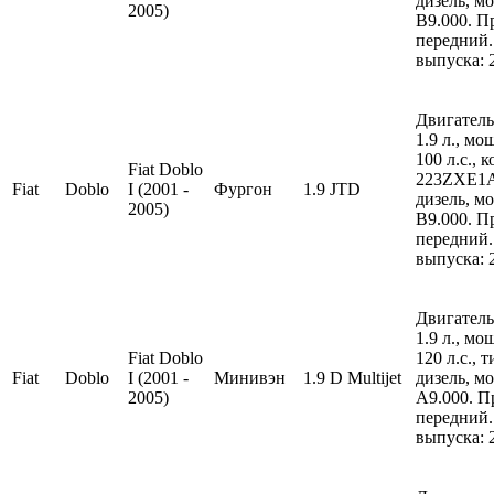
дизель, м
2005)
B9.000. П
передний.
выпуска: 
Двигатель
1.9 л., м
100 л.с., 
Fiat Doblo
223ZXE1A
Fiat
Doblo
I (2001 -
Фургон
1.9 JTD
дизель, м
2005)
B9.000. П
передний.
выпуска: 
Двигатель
1.9 л., м
Fiat Doblo
120 л.с., 
Fiat
Doblo
I (2001 -
Минивэн
1.9 D Multijet
дизель, м
2005)
A9.000. П
передний.
выпуска: 