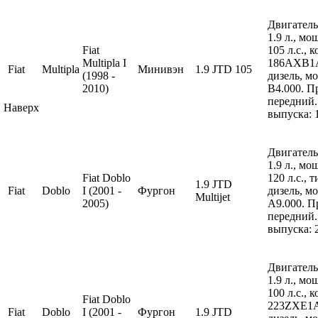
Двигатель
1.9 л., м
Fiat
105 л.с., 
Multipla I
186AXB1A
Fiat
Multipla
Минивэн
1.9 JTD 105
(1998 -
дизель, м
2010)
B4.000. П
передний.
Наверх
выпуска: 
Двигатель
1.9 л., м
Fiat Doblo
120 л.с., 
1.9 JTD
Fiat
Doblo
I (2001 -
Фургон
дизель, м
Multijet
2005)
A9.000. П
передний.
выпуска: 
Двигатель
1.9 л., м
100 л.с., 
Fiat Doblo
223ZXE1A
Fiat
Doblo
I (2001 -
Фургон
1.9 JTD