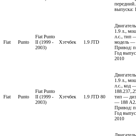
передний.
выпуска: 
Двигатель
1.9 л., м
Fiat Punto
л.с., тип 
Fiat
Punto
II (1999 -
Хэтчбек
1.9 JTD
модель — 
2003)
Привод: п
Год выпус
2010
Двигатель
1.9 л., м
л.с., код 
Fiat Punto
188.237,.2
Fiat
Punto
II (1999 -
Хэтчбек
1.9 JTD 80
тип — диз
2003)
— 188 A2.
Привод: п
Год выпус
2010
Двигатель