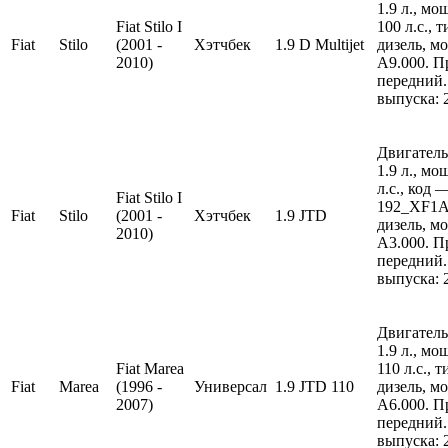
1.9 л., м
Fiat Stilo I
100 л.с., 
Fiat
Stilo
(2001 -
Хэтчбек
1.9 D Multijet
дизель, м
2010)
A9.000. П
передний.
выпуска: 
Двигатель
1.9 л., м
л.с., код 
Fiat Stilo I
192_XF1A
Fiat
Stilo
(2001 -
Хэтчбек
1.9 JTD
дизель, м
2010)
A3.000. П
передний.
выпуска: 
Двигатель
1.9 л., м
Fiat Marea
110 л.с., 
Fiat
Marea
(1996 -
Универсал
1.9 JTD 110
дизель, м
2007)
A6.000. П
передний.
выпуска: 