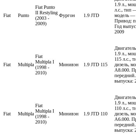
1.9 л., м
Fiat Punto
л.с., тип 
II Restyling
Fiat
Punto
Фургон
1.9 JTD
модель — 
(2003 -
Привод: п
2009)
Год выпус
2009
Двигатель
1.9 л., м
Fiat
115 л.с., 
Multipla I
Fiat
Multipla
Минивэн
1.9 JTD 115
дизель, м
(1998 -
A8.000. П
2010)
передний.
выпуска: 
Двигатель
1.9 л., м
Fiat
110 л.с., 
Multipla I
Fiat
Multipla
Минивэн
1.9 JTD 110
дизель, м
(1998 -
A6.000. П
2010)
передний.
выпуска: 