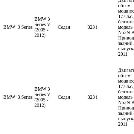
Двигате
объем —
мощнос
177 л.с
BMW 3
бензин
Series V
BMW
3 Series
Седан
323 i
модель
(2005 -
N52N B
2012)
Привод
задний.
выпуска
2011
Двигате
объем —
мощнос
177 л.с
BMW 3
бензин
Series V
BMW
3 Series
Седан
323 i
модель
(2005 -
N52N B
2012)
Привод
задний.
выпуска
2011