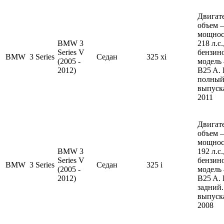
Двигате
объем —
мощнос
BMW 3
218 л.с
Series V
бензин
BMW
3 Series
Седан
325 xi
(2005 -
модель
2012)
B25 A.
полный
выпуска
2011
Двигате
объем —
мощнос
BMW 3
192 л.с
Series V
бензин
BMW
3 Series
Седан
325 i
(2005 -
модель
2012)
B25 A.
задний.
выпуска
2008