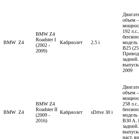
Двигате
объем —
мощнос
192 л.с
BMW Z4
бензин
Roadster I
BMW
Z4
Кабриолет
2.5 i
модель
(2002 -
B25 (25
2009)
Привод
задний.
выпуска
2009
Двигате
объем —
мощнос
BMW Z4
258 л.с
Roadster II
бензин
BMW
Z4
Кабриолет
sDrive 30 i
(2009 -
модель
2016)
B30 A.
задний.
выпуска
наст. в