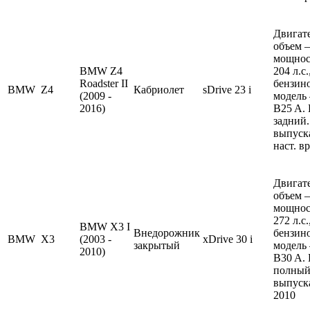
Двигате
объем —
мощнос
BMW Z4
204 л.с
Roadster II
бензин
BMW
Z4
Кабриолет
sDrive 23 i
(2009 -
модель
2016)
B25 A.
задний.
выпуска
наст. в
Двигате
объем —
мощнос
272 л.с
BMW X3 I
Внедорожник
бензин
BMW
X3
(2003 -
xDrive 30 i
закрытый
модель
2010)
B30 A.
полный
выпуска
2010