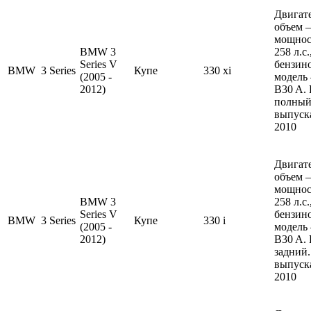
Двигате
объем —
мощнос
BMW 3
258 л.с
Series V
бензин
BMW
3 Series
Купе
330 xi
(2005 -
модель
2012)
B30 A.
полный
выпуска
2010
Двигате
объем —
мощнос
BMW 3
258 л.с
Series V
бензин
BMW
3 Series
Купе
330 i
(2005 -
модель
2012)
B30 A.
задний.
выпуска
2010