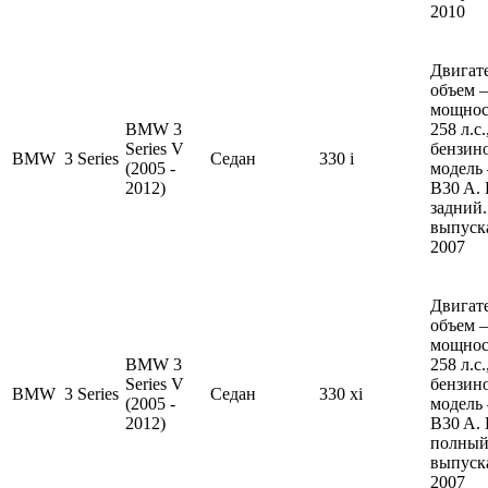
2010
Двигате
объем —
мощнос
BMW 3
258 л.с
Series V
бензин
BMW
3 Series
Седан
330 i
(2005 -
модель
2012)
B30 A.
задний.
выпуска
2007
Двигате
объем —
мощнос
BMW 3
258 л.с
Series V
бензин
BMW
3 Series
Седан
330 xi
(2005 -
модель
2012)
B30 A.
полный
выпуска
2007