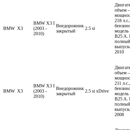
Двигате
объем —
мощнос
218 л.с
BMW X3 I
Внедорожник
бензин
BMW
X3
(2003 -
2.5 si
закрытый
модель
2010)
B25 A.
полный
выпуска
2010
Двигате
объем —
мощнос
211 л.с
BMW X3 I
Внедорожник
бензин
BMW
X3
(2003 -
2.5 si xDrive
закрытый
модель
2010)
B25 A.
полный
выпуска
2008