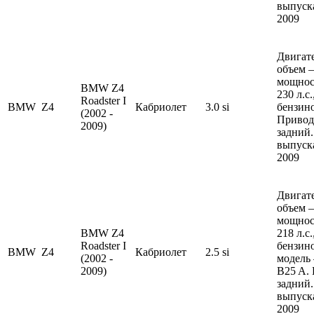
выпуска
2009
Двигате
объем —
мощнос
BMW Z4
230 л.с
Roadster I
BMW
Z4
Кабриолет
3.0 si
бензин
(2002 -
Привод
2009)
задний.
выпуска
2009
Двигате
объем —
мощнос
BMW Z4
218 л.с
Roadster I
бензин
BMW
Z4
Кабриолет
2.5 si
(2002 -
модель
2009)
B25 A.
задний.
выпуска
2009