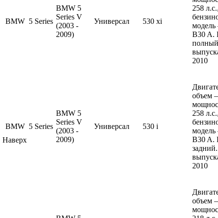
BMW 5
258 л.с
Series V
бензин
BMW
5 Series
Универсал
530 xi
(2003 -
модель
2009)
B30 A.
полный
выпуска
2010
Двигате
объем —
мощнос
BMW 5
258 л.с
Series V
бензин
BMW
5 Series
Универсал
530 i
(2003 -
модель
2009)
B30 A.
Наверх
задний.
выпуска
2010
Двигате
объем —
мощнос