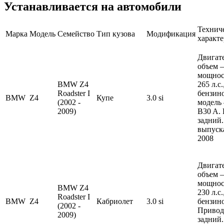
Устанавливается на автомобили
Технич
Марка
Модель
Семейство
Тип кузова
Модификация
характ
Двигате
объем —
мощнос
BMW Z4
265 л.с
Roadster I
бензин
BMW
Z4
Купе
3.0 si
(2002 -
модель
2009)
B30 A.
задний.
выпуска
2008
Двигате
объем —
мощнос
BMW Z4
230 л.с
Roadster I
BMW
Z4
Кабриолет
3.0 si
бензин
(2002 -
Привод
2009)
задний.