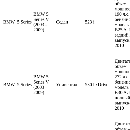
объем —
мощнос
BMW 5
190 л.с
Series V
бензин
BMW
5 Series
Седан
523 i
(2003 -
модель
2009)
B25 A.
задний.
выпуска
2010
Двигате
объем —
мощнос
BMW 5
272 л.с
Series V
бензин
BMW
5 Series
Универсал
530 i xDrive
(2003 -
модель
2009)
B30 A.
полный
выпуска
2010
Двигате
объем —