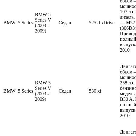
объем —
мощнос
197 л.с
BMW 5
дизель,
Series V
BMW
5 Series
Седан
525 d xDrive
— M57
(2003 -
(306D3)
2009)
Привод
полный
выпуска
2010
Двигате
объем —
мощнос
BMW 5
258 л.с
Series V
бензин
BMW
5 Series
Седан
530 xi
(2003 -
модель
2009)
B30 A.
полный
выпуска
2010
Двигате