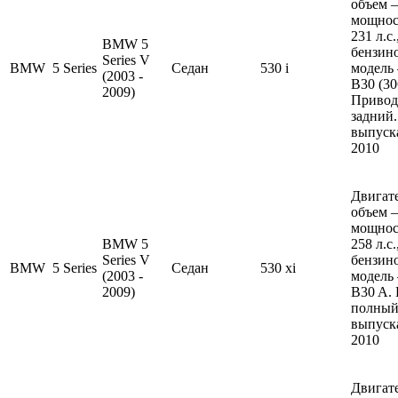
объем —
мощнос
231 л.с
BMW 5
бензин
Series V
BMW
5 Series
Седан
530 i
модель
(2003 -
B30 (30
2009)
Привод
задний.
выпуска
2010
Двигате
объем —
мощнос
BMW 5
258 л.с
Series V
бензин
BMW
5 Series
Седан
530 xi
(2003 -
модель
2009)
B30 A.
полный
выпуска
2010
Двигате