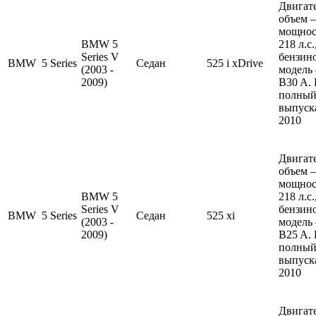
Двигате
объем —
мощнос
BMW 5
218 л.с
Series V
бензин
BMW
5 Series
Седан
525 i xDrive
(2003 -
модель
2009)
B30 A.
полный
выпуска
2010
Двигате
объем —
мощнос
BMW 5
218 л.с
Series V
бензин
BMW
5 Series
Седан
525 xi
(2003 -
модель
2009)
B25 A.
полный
выпуска
2010
Двигате