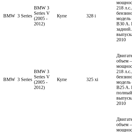
мощнос
BMW 3
218 л.с
Series V
бензин
BMW
3 Series
Купе
328 i
(2005 -
модель
2012)
B30 A.
задний.
выпуска
2010
Двигате
объем —
мощнос
BMW 3
218 л.с
Series V
бензин
BMW
3 Series
Купе
325 xi
(2005 -
модель
2012)
B25 A.
полный
выпуска
2010
Двигате
объем —
мощнос