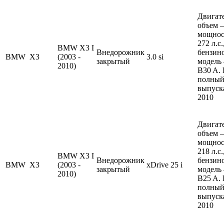
Двигате
объем —
мощнос
272 л.с
BMW X3 I
Внедорожник
бензин
BMW
X3
(2003 -
3.0 si
закрытый
модель
2010)
B30 A.
полный
выпуска
2010
Двигате
объем —
мощнос
218 л.с
BMW X3 I
Внедорожник
бензин
BMW
X3
(2003 -
xDrive 25 i
закрытый
модель
2010)
B25 A.
полный
выпуска
2010