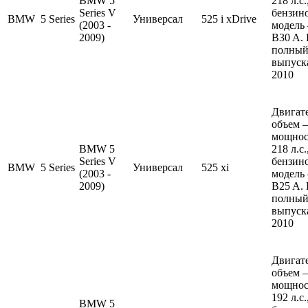
BMW 5
218 л.с
Series V
бензин
BMW
5 Series
Универсал
525 i xDrive
(2003 -
модель
2009)
B30 A.
полный
выпуска
2010
Двигате
объем —
мощнос
BMW 5
218 л.с
Series V
бензин
BMW
5 Series
Универсал
525 xi
(2003 -
модель
2009)
B25 A.
полный
выпуска
2010
Двигате
объем —
мощнос
192 л.с
BMW 5