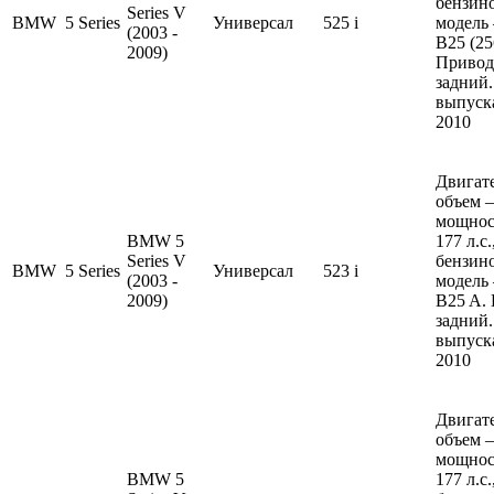
бензин
Series V
BMW
5 Series
Универсал
525 i
модель
(2003 -
B25 (25
2009)
Привод
задний.
выпуска
2010
Двигате
объем —
мощнос
BMW 5
177 л.с
Series V
бензин
BMW
5 Series
Универсал
523 i
(2003 -
модель
2009)
B25 A.
задний.
выпуска
2010
Двигате
объем —
мощнос
BMW 5
177 л.с