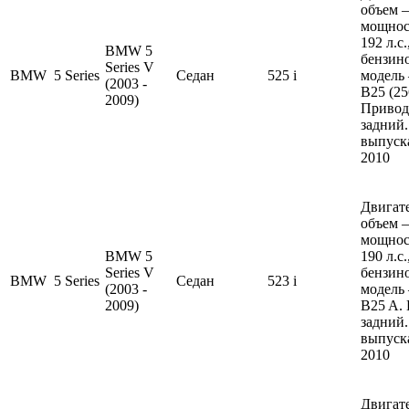
объем —
мощнос
192 л.с
BMW 5
бензин
Series V
BMW
5 Series
Седан
525 i
модель
(2003 -
B25 (25
2009)
Привод
задний.
выпуска
2010
Двигате
объем —
мощнос
BMW 5
190 л.с
Series V
бензин
BMW
5 Series
Седан
523 i
(2003 -
модель
2009)
B25 A.
задний.
выпуска
2010
Двигате