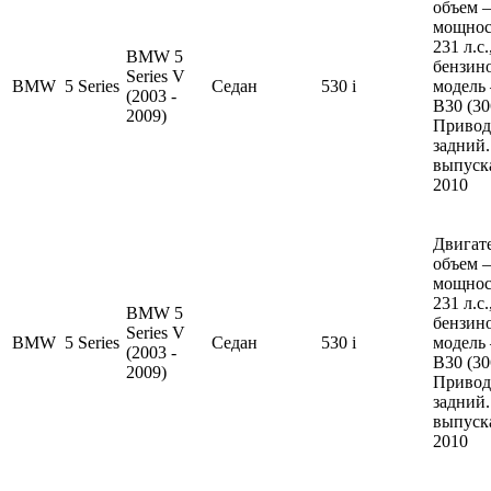
объем —
мощнос
231 л.с
BMW 5
бензин
Series V
BMW
5 Series
Седан
530 i
модель
(2003 -
B30 (30
2009)
Привод
задний.
выпуска
2010
Двигате
объем —
мощнос
231 л.с
BMW 5
бензин
Series V
BMW
5 Series
Седан
530 i
модель
(2003 -
B30 (30
2009)
Привод
задний.
выпуска
2010