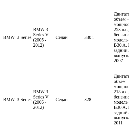
Двигате
объем —
мощнос
BMW 3
258 л.с
Series V
бензин
BMW
3 Series
Седан
330 i
(2005 -
модель
2012)
B30 A.
задний.
выпуска
2007
Двигате
объем —
мощнос
BMW 3
218 л.с
Series V
бензин
BMW
3 Series
Седан
328 i
(2005 -
модель
2012)
B30 A.
задний.
выпуска
2011