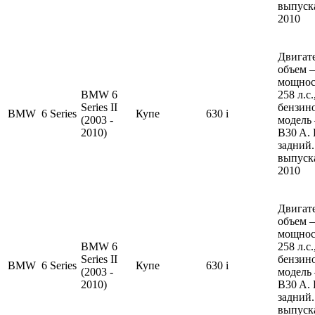
выпуска
2010
Двигате
объем —
мощнос
BMW 6
258 л.с
Series II
бензин
BMW
6 Series
Купе
630 i
(2003 -
модель
2010)
B30 A.
задний.
выпуска
2010
Двигате
объем —
мощнос
BMW 6
258 л.с
Series II
бензин
BMW
6 Series
Купе
630 i
(2003 -
модель
2010)
B30 A.
задний.
выпуска