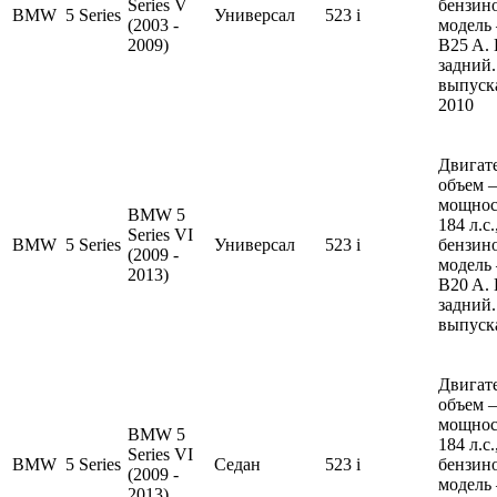
Series V
бензин
BMW
5 Series
Универсал
523 i
(2003 -
модель
2009)
B25 A.
задний.
выпуска
2010
Двигате
объем —
мощнос
BMW 5
184 л.с
Series VI
BMW
5 Series
Универсал
523 i
бензин
(2009 -
модель
2013)
B20 A.
задний.
выпуска
Двигате
объем —
мощнос
BMW 5
184 л.с
Series VI
BMW
5 Series
Седан
523 i
бензин
(2009 -
модель
2013)