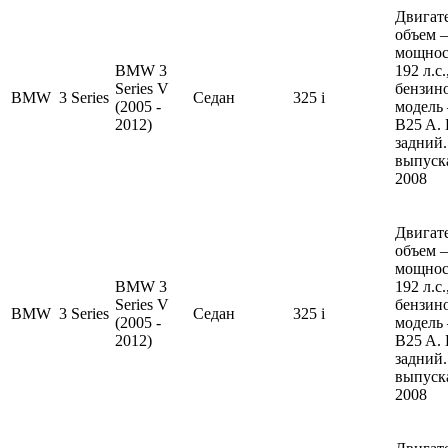
Двигате
объем —
мощнос
BMW 3
192 л.с
Series V
бензин
BMW
3 Series
Седан
325 i
(2005 -
модель
2012)
B25 A.
задний.
выпуска
2008
Двигате
объем —
мощнос
BMW 3
192 л.с
Series V
бензин
BMW
3 Series
Седан
325 i
(2005 -
модель
2012)
B25 A.
задний.
выпуска
2008