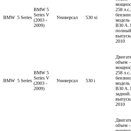
мощнос
BMW 5
258 л.с
Series V
бензин
BMW
5 Series
Универсал
530 xi
(2003 -
модель
2009)
B30 A.
полный
выпуска
2010
Двигате
объем —
мощнос
BMW 5
258 л.с
Series V
бензин
BMW
5 Series
Универсал
530 i
(2003 -
модель
2009)
B30 A.
задний.
выпуска
2010
Двигате
объем —
мощнос