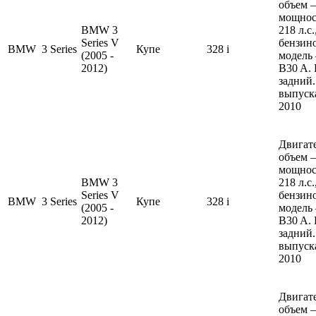
объем —
мощнос
BMW 3
218 л.с
Series V
бензин
BMW
3 Series
Купе
328 i
(2005 -
модель
2012)
B30 A.
задний.
выпуска
2010
Двигате
объем —
мощнос
BMW 3
218 л.с
Series V
бензин
BMW
3 Series
Купе
328 i
(2005 -
модель
2012)
B30 A.
задний.
выпуска
2010
Двигате
объем —