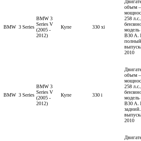
Двигате
объем —
мощнос
BMW 3
258 л.с
Series V
бензин
BMW
3 Series
Купе
330 xi
(2005 -
модель
2012)
B30 A.
полный
выпуска
2010
Двигате
объем —
мощнос
BMW 3
258 л.с
Series V
бензин
BMW
3 Series
Купе
330 i
(2005 -
модель
2012)
B30 A.
задний.
выпуска
2010
Двигате