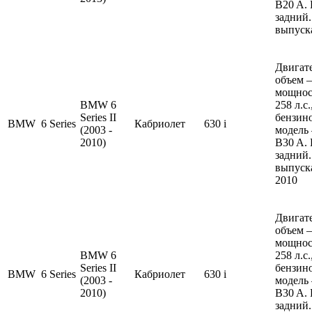
B20 A.
задний.
выпуска
Двигате
объем —
мощнос
BMW 6
258 л.с
Series II
бензин
BMW
6 Series
Кабриолет
630 i
(2003 -
модель
2010)
B30 A.
задний.
выпуска
2010
Двигате
объем —
мощнос
BMW 6
258 л.с
Series II
бензин
BMW
6 Series
Кабриолет
630 i
(2003 -
модель
2010)
B30 A.
задний.