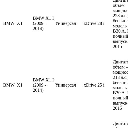
Двигате
объем —
мощнос
258 л.с
BMW X1 I
бензин
BMW
X1
(2009 -
Универсал
xDrive 28 i
модель
2014)
B30 A.
полный
выпуска
2015
Двигате
объем —
мощнос
218 л.с
BMW X1 I
бензин
BMW
X1
(2009 -
Универсал
xDrive 25 i
модель
2014)
B30 A.
полный
выпуска
2015
Двигате