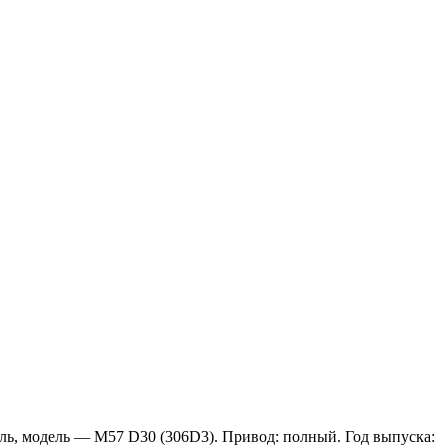
ель, модель — M57 D30 (306D3). Привод: полный. Год выпуска: