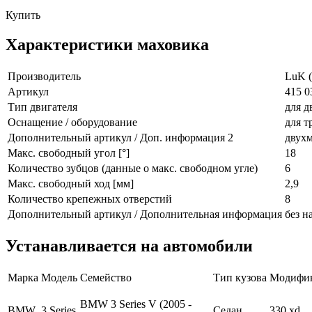
Купить
Характеристики маховика
Производитель
LuK (
Артикул
415 0
Тип двигателя
для д
Оснащение / оборудование
для т
Дополнительный артикул / Доп. информация 2
двухм
Макс. свободный угол [°]
18
Количество зубцов (данные о макс. свободном угле)
6
Макс. свободный ход [мм]
2,9
Количество крепежных отверстий
8
Дополнительный артикул / Дополнительная информация
без н
Устанавливается на автомобили
Марка
Модель
Семейство
Тип кузова
Модифи
BMW 3 Series V (2005 -
BMW
3 Series
Седан
330 xd