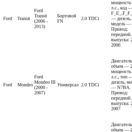
мощность
л.с., код 
Ford
F_E_,F_F_
Transit
Бортовой
Ford
Transit
2.0 TDCi
— дизель,
(2006 -
FN
модель — 
2013)
Привод:
передний.
выпуска: 
2006
Двигатель
объем — 2
мощность
Ford
л.с., тип 
Mondeo III
дизель, м
Ford
Mondeo
Универсал
2.0 TDCi
(2000 -
— N7BA.
2007)
Привод:
передний.
выпуска: 
2007
Двигатель
объем — 2