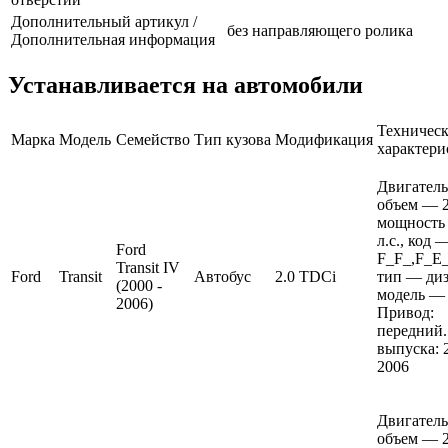
Дополнительный артикул /
без направляющего ролика
Дополнительная информация
Устанавливается на автомобили
Техничес
Марка
Модель
Семейство
Тип кузова
Модификация
характери
Двигатель
объем — 2
мощность
л.с., код 
Ford
F_F_,F_E_
Transit IV
Ford
Transit
Автобус
2.0 TDCi
тип — диз
(2000 -
модель — 
2006)
Привод:
передний.
выпуска: 
2006
Двигатель
объем — 2