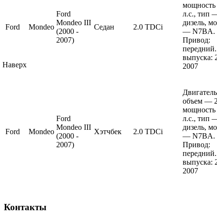
мощность
Ford
л.с., тип 
Mondeo III
дизель, м
Ford
Mondeo
Седан
2.0 TDCi
(2000 -
— N7BA.
2007)
Привод:
передний.
выпуска: 
Наверх
2007
Двигатель
объем — 2
мощность
Ford
л.с., тип 
Mondeo III
дизель, м
Ford
Mondeo
Хэтчбек
2.0 TDCi
(2000 -
— N7BA.
2007)
Привод:
передний.
выпуска: 
2007
Контакты