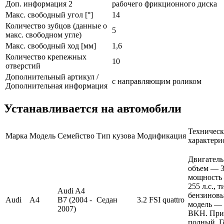
Доп. информация 2
рабочего фрикционного диска
Макс. свободный угол [°]
14
Количество зубцов (данные о
5
макс. свободном угле)
Макс. свободный ход [мм]
1,6
Количество крепежных
10
отверстий
Дополнительный артикул /
с направляющим роликом
Дополнительная информация
Устанавливается на автомобили
Техническ
Марка
Модель
Семейство
Тип кузова
Модификация
характери
Двигатель
объем — 3.
мощность
255 л.с., 
Audi A4
бензиновы
Audi
A4
B7 (2004 -
Седан
3.2 FSI quattro
модель —
2007)
BKH. При
полный. Г