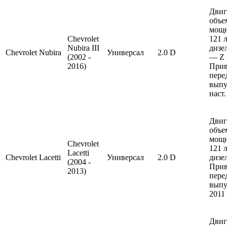
Двиг
объе
мощ
Chevrolet
121 л
Nubira III
дизе
Chevrolet
Nubira
Универсал
2.0 D
(2002 -
— Z 
2016)
Прив
пере
выпу
наст.
Двиг
объе
мощ
Chevrolet
121 л
Lacetti
Chevrolet
Lacetti
Универсал
2.0 D
дизел
(2004 -
Прив
2013)
пере
выпу
2011
Двиг