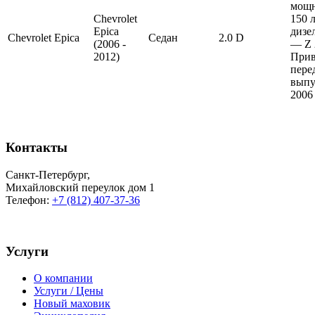
мощ
Chevrolet
150 л
Epica
дизе
Chevrolet
Epica
Седан
2.0 D
(2006 -
— Z 
2012)
Прив
пере
выпу
2006
Контакты
Санкт-Петербург
,
Михайловский переулок дом 1
Телефон:
+7 (812) 407-37-36
Услуги
О компании
Услуги / Цены
Новый маховик