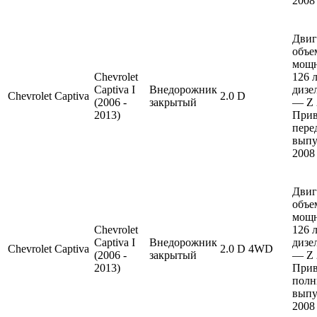
2008
Двиг
объе
мощ
Chevrolet
126 л
Captiva I
Внедорожник
дизе
Chevrolet
Captiva
2.0 D
(2006 -
закрытый
— Z 
2013)
Прив
пере
выпу
2008
Двиг
объе
мощ
Chevrolet
126 л
Captiva I
Внедорожник
дизе
Chevrolet
Captiva
2.0 D 4WD
(2006 -
закрытый
— Z 
2013)
Прив
полн
выпу
2008