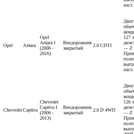
наст.
Двиг
объе
мощ
Opel
127 л
Antara I
Внедорожник
дизе
Opel
Antara
2.0 CDTI
(2006 -
закрытый
— Z 
2016)
Прив
полн
выпу
наст.
Двиг
объе
мощ
Chevrolet
126 л
Captiva I
Внедорожник
дизе
Chevrolet
Captiva
2.0 D 4WD
(2006 -
закрытый
— Z 
2013)
Прив
полн
выпу