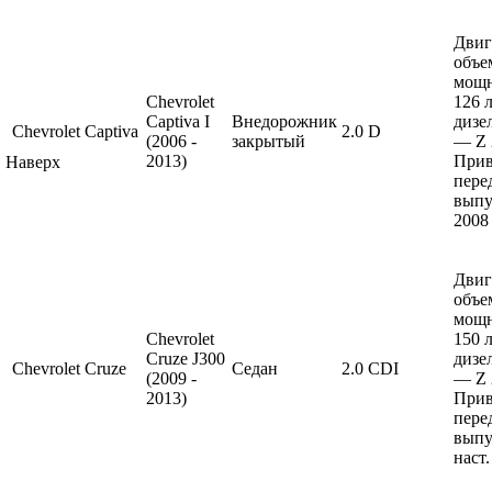
Двиг
объе
мощ
Chevrolet
126 л
Captiva I
Внедорожник
дизе
Chevrolet
Captiva
2.0 D
(2006 -
закрытый
— Z 
2013)
Прив
Наверх
пере
выпу
2008
Двиг
объе
мощ
Chevrolet
150 л
Cruze J300
дизе
Chevrolet
Cruze
Седан
2.0 CDI
(2009 -
— Z 
2013)
Прив
пере
выпу
наст.