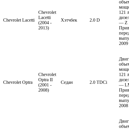
объе
мощ
Chevrolet
121 л
Lacetti
дизе
Chevrolet
Lacetti
Хэтчбек
2.0 D
(2004 -
— Z 
2013)
Прив
пере
выпу
2009
Двиг
объе
мощ
Chevrolet
121 л
Optra II
дизе
Chevrolet
Optra
Седан
2.0 TDCi
(2001 -
— L
2008)
Прив
пере
выпу
2008
Двиг
объе