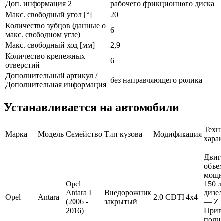
Доп. информация 2
рабочего фрикционного диска
Макс. свободный угол [°]
20
Количество зубцов (данные о
6
макс. свободном угле)
Макс. свободный ход [мм]
2,9
Количество крепежных
6
отверстий
Дополнительный артикул /
без направляющего ролика
Дополнительная информация
Устанавливается на автомобили
Техн
Марка
Модель
Семейство
Тип кузова
Модификация
хара
Двиг
объе
мощ
Opel
150 л
Antara I
Внедорожник
дизе
Opel
Antara
2.0 CDTI 4x4
(2006 -
закрытый
— Z 
2016)
Прив
полн