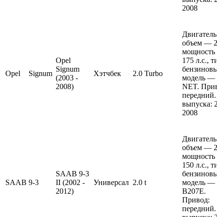
2008
Двигатель
объем — 2 
мощность
Opel
175 л.с., 
Signum
бензиновы
Opel
Signum
Хэтчбек
2.0 Turbo
(2003 -
модель — 
2008)
NET. Прив
передний.
выпуска: 
2008
Двигатель
объем — 2 
мощность
150 л.с., 
SAAB 9-3
бензиновы
SAAB
9-3
II (2002 -
Универсал
2.0 t
модель —
2012)
B207E.
Привод:
передний.