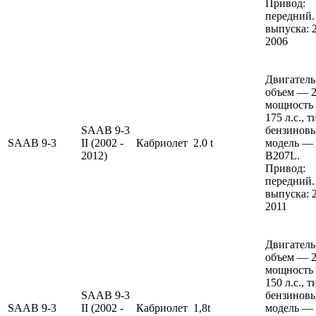
Привод:
передний.
выпуска: 
2006
Двигатель
объем — 2 
мощность
175 л.с., 
SAAB 9-3
бензиновы
SAAB
9-3
II (2002 -
Кабриолет
2.0 t
модель —
2012)
B207L.
Привод:
передний.
выпуска: 
2011
Двигатель
объем — 2 
мощность
150 л.с., 
SAAB 9-3
бензиновы
SAAB
9-3
II (2002 -
Кабриолет
1,8t
модель —