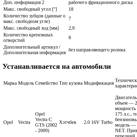
Доп. информация 2
рабочего фрикционного диска
Макс. свободный угол [°]
18
Количество зубцов (данные о
7
макс. свободном угле)
Макс. свободный ход [мм]
2,9
Количество крепежных
8
отверстий
Дополнительный артикул /
без направляющего ролика
Дополнительная информация
Устанавливается на автомобили
Техническ
Марка
Модель
Семейство
Тип кузова
Модификация
характери
Двигатель
объем — 2 
мощность
Opel
175 л.с., 
Vectra C
бензиновы
Opel
Vectra
Хэтчбек
2.0 16V Turbo
GTS (2002
модель — 
- 2009)
NET. Прив
передний.