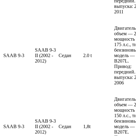
передний.
выпуска: 
2011
Двигатель
объем — 2 
мощность
175 л.с., 
SAAB 9-3
бензиновы
SAAB
9-3
II (2002 -
Седан
2.0 t
модель —
2012)
B207L.
Привод:
передний.
выпуска: 
2006
Двигатель
объем — 2 
мощность
150 л.с., 
SAAB 9-3
бензиновы
SAAB
9-3
II (2002 -
Седан
1,8t
модель —
2012)
B207E.