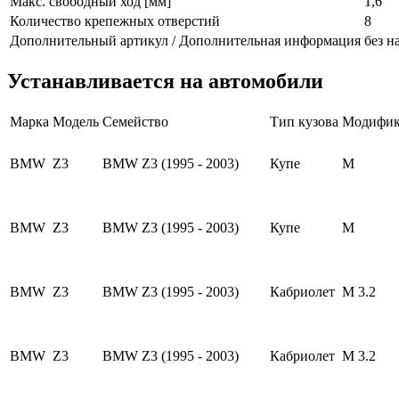
Макс. свободный ход [мм]
1,6
Количество крепежных отверстий
8
Дополнительный артикул / Дополнительная информация
без н
Устанавливается на автомобили
Марка
Модель
Семейство
Тип кузова
Модифик
BMW
Z3
BMW Z3 (1995 - 2003)
Купе
M
BMW
Z3
BMW Z3 (1995 - 2003)
Купе
M
BMW
Z3
BMW Z3 (1995 - 2003)
Кабриолет
M 3.2
BMW
Z3
BMW Z3 (1995 - 2003)
Кабриолет
M 3.2