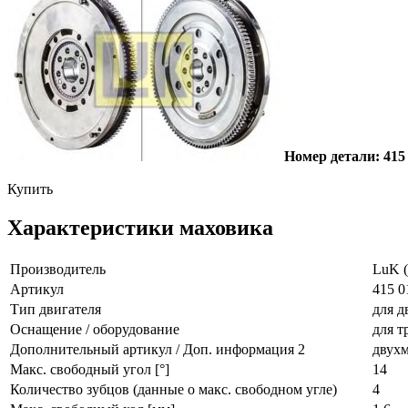
Номер детали: 415
Купить
Характеристики маховика
Производитель
LuK (
Артикул
415 0
Тип двигателя
для д
Оснащение / оборудование
для т
Дополнительный артикул / Доп. информация 2
двухм
Макс. свободный угол [°]
14
Количество зубцов (данные о макс. свободном угле)
4