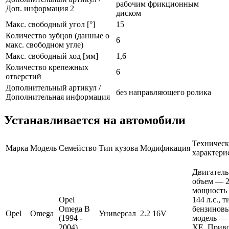
рабочим фрикционным
Доп. информация 2
диском
Макс. свободный угол [°]
15
Количество зубцов (данные о
6
макс. свободном угле)
Макс. свободный ход [мм]
1,6
Количество крепежных
6
отверстий
Дополнительный артикул /
без направляющего ролика
Дополнительная информация
Устанавливается на автомобили
Техническ
Марка
Модель
Семейство
Тип кузова
Модификация
характери
Двигатель
объем — 2.
мощность
Opel
144 л.с., 
Omega B
бензиновы
Opel
Omega
Универсал
2.2 16V
(1994 -
модель — 
2004)
XE. Приво