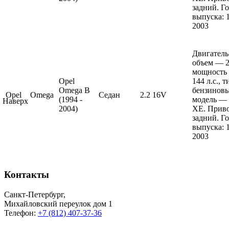
задний. Г
выпуска: 
2003
Двигатель
объем — 2.
мощность
Opel
144 л.с., 
Omega B
бензиновы
Opel
Omega
Седан
2.2 16V
(1994 -
модель — 
Наверх
2004)
XE. Приво
задний. Г
выпуска: 
2003
Контакты
Санкт-Петербург
,
Михайловский переулок дом 1
Телефон:
+7 (812) 407-37-36