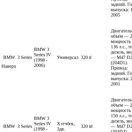
задний. Г
выпуска: 
2005
Двигатель
объем — 2 
мощность
136 л.с., 
BMW 3
дизель, м
Series IV
BMW
3 Series
Универсал
320 d
— M47 D
(1998 -
(204D1).
2006)
Наверх
Привод:
задний. Г
выпуска: 
2001
Двигатель
объем — 2 
мощность
150 л.с., 
BMW 3
дизель, м
Series IV
Хэтчбек,
BMW
3 Series
320 td
— M47 D
(1998 -
3дв.
(204D4).