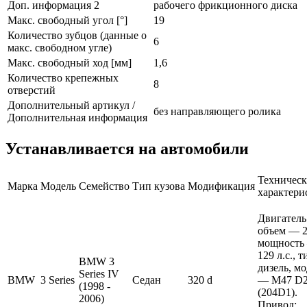
Доп. информация 2
рабочего фрикционного диска
Макс. свободный угол [°]
19
Количество зубцов (данные о
6
макс. свободном угле)
Макс. свободный ход [мм]
1,6
Количество крепежных
8
отверстий
Дополнительный артикул /
без направляющего ролика
Дополнительная информация
Устанавливается на автомобили
Техническ
Марка
Модель
Семейство
Тип кузова
Модификация
характери
Двигатель
объем — 2 
мощность
129 л.с., 
BMW 3
дизель, м
Series IV
BMW
3 Series
Седан
320 d
— M47 D
(1998 -
(204D1).
2006)
Привод: