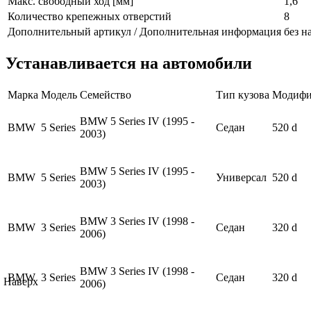
Макс. свободный ход [мм]
1,6
Количество крепежных отверстий
8
Дополнительный артикул / Дополнительная информация
без н
Устанавливается на автомобили
Марка
Модель
Семейство
Тип кузова
Модифи
BMW 5 Series IV (1995 -
BMW
5 Series
Седан
520 d
2003)
BMW 5 Series IV (1995 -
BMW
5 Series
Универсал
520 d
2003)
BMW 3 Series IV (1998 -
BMW
3 Series
Седан
320 d
2006)
BMW 3 Series IV (1998 -
BMW
3 Series
Седан
320 d
Наверх
2006)