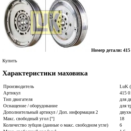
Номер детали: 415
Купить
Характеристики маховика
Производитель
LuK (
Артикул
415 0
Тип двигателя
для д
Оснащение / оборудование
для т
Дополнительный артикул / Доп. информация 2
двухм
Макс. свободный угол [°]
18
Количество зубцов (данные о макс. свободном угле)
6