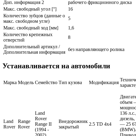
Доп. информация 2
рабочего фрикционного диска
Макс. свободный угол [°]
16
Количество зубцов (данные о
5
макс. свободном угле)
Макс. свободный ход [мм]
1,6
Количество крепежных
8
отверстий
Дополнительный артикул /
без направляющего ролика
Дополнительная информация
Устанавливается на автомобили
Технич
Марка
Модель
Семейство
Тип кузова
Модификация
характ
Двигате
объем —
мощнос
Land
136 л.с
Rover
дизель,
Land
Range
Внедорожник
Range II
2.5 TD 4x4
— 25 6
Rover
Rover
закрытый
(1994 -
(BMW)
2002)
Привод