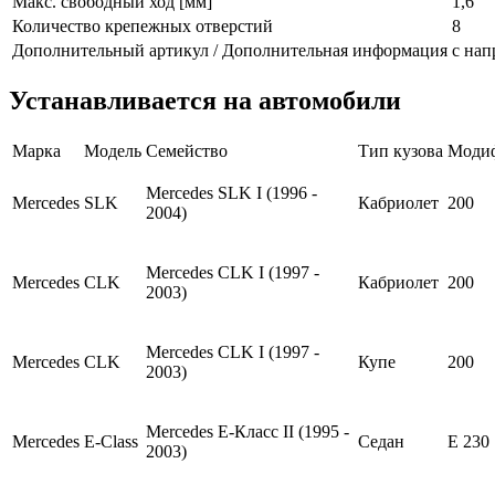
Макс. свободный ход [мм]
1,6
Количество крепежных отверстий
8
Дополнительный артикул / Дополнительная информация
с на
Устанавливается на автомобили
Марка
Модель
Семейство
Тип кузова
Моди
Mercedes SLK I (1996 -
Mercedes
SLK
Кабриолет
200
2004)
Mercedes CLK I (1997 -
Mercedes
CLK
Кабриолет
200
2003)
Mercedes CLK I (1997 -
Mercedes
CLK
Купе
200
2003)
Mercedes E-Класс II (1995 -
Mercedes
E-Class
Седан
E 230
2003)