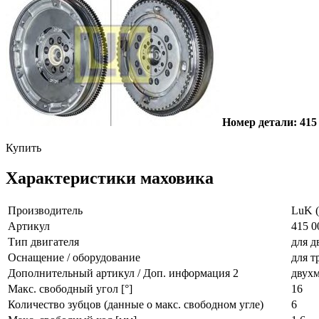
Номер детали: 415
Купить
Характеристики маховика
Производитель
LuK (
Артикул
415 0
Тип двигателя
для д
Оснащение / оборудование
для т
Дополнительный артикул / Доп. информация 2
двух
Макс. свободный угол [°]
16
Количество зубцов (данные о макс. свободном угле)
6