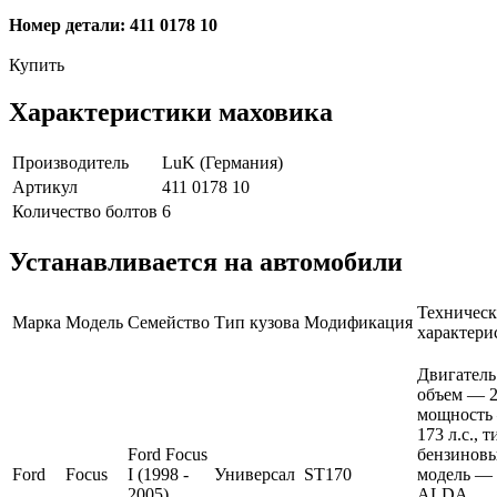
Номер детали: 411 0178 10
Купить
Характеристики маховика
Производитель
LuK (Германия)
Артикул
411 0178 10
Количество болтов
6
Устанавливается на автомобили
Техническ
Марка
Модель
Семейство
Тип кузова
Модификация
характери
Двигатель
объем — 2 
мощность
173 л.с., 
Ford Focus
бензиновы
Ford
Focus
I (1998 -
Универсал
ST170
модель —
2005)
ALDA.