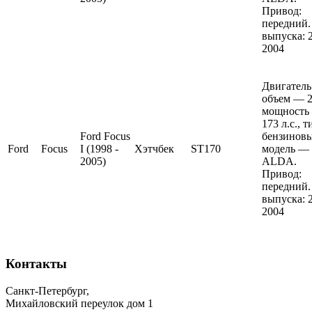
Привод:
передний.
выпуска: 
2004
Двигатель
объем — 2 
мощность
173 л.с., 
Ford Focus
бензиновы
Ford
Focus
I (1998 -
Хэтчбек
ST170
модель —
2005)
ALDA.
Привод:
передний.
выпуска: 
2004
Контакты
Санкт-Петербург
,
Михайловский переулок дом 1