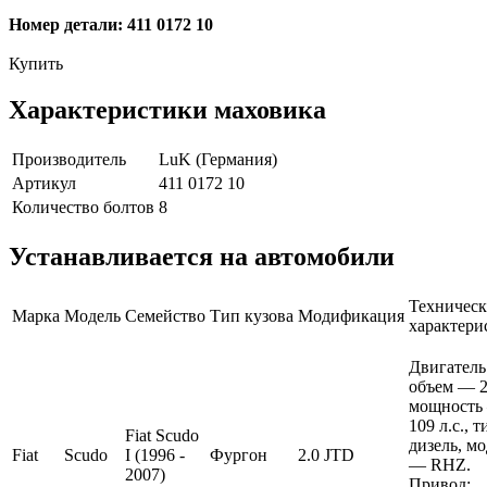
Номер детали: 411 0172 10
Купить
Характеристики маховика
Производитель
LuK (Германия)
Артикул
411 0172 10
Количество болтов
8
Устанавливается на автомобили
Техническ
Марка
Модель
Семейство
Тип кузова
Модификация
характери
Двигатель
объем — 2 
мощность
109 л.с., 
Fiat Scudo
дизель, м
Fiat
Scudo
I (1996 -
Фургон
2.0 JTD
— RHZ.
2007)
Привод: