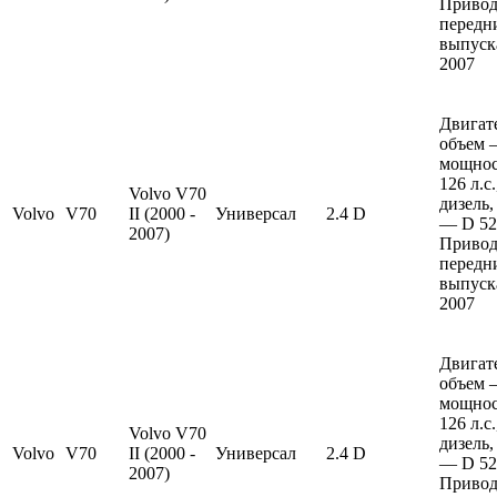
Привод
передн
выпуска
2007
Двигат
объем —
мощно
126 л.с
Volvo V70
дизель,
Volvo
V70
II (2000 -
Универсал
2.4 D
— D 52
2007)
Привод
передн
выпуска
2007
Двигат
объем —
мощно
126 л.с
Volvo V70
дизель,
Volvo
V70
II (2000 -
Универсал
2.4 D
— D 52
2007)
Привод