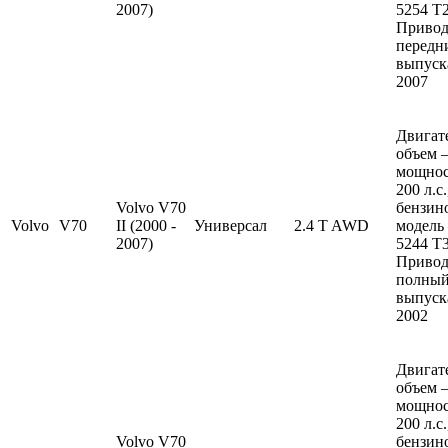
2007)
5254 T2
Привод
передн
выпуска
2007
Двигат
объем —
мощно
200 л.с
Volvo V70
бензин
Volvo
V70
II (2000 -
Универсал
2.4 T AWD
модель
2007)
5244 T3
Привод
полный
выпуска
2002
Двигат
объем —
мощно
200 л.с
Volvo V70
бензин