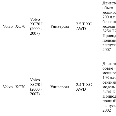
Двигат
объем —
мощно
209 л.с
Volvo
бензин
XC70 I
2.5 T XC
Volvo
XC70
Универсал
модель
(2000 -
AWD
5254 T2
2007)
Привод
полный
выпуска
2007
Двигат
объем —
мощно
193 л.с
Volvo
бензин
XC70 I
2.4 T XC
Volvo
XC70
Универсал
модель
(2000 -
AWD
5254 T.
2007)
Привод
полный
выпуска
2002