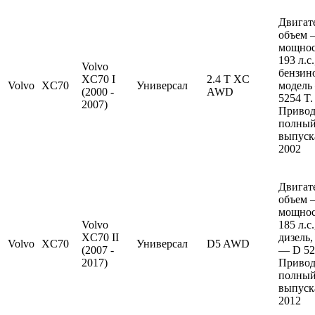
Двигат
объем —
мощно
193 л.с
Volvo
бензин
XC70 I
2.4 T XC
Volvo
XC70
Универсал
модель
(2000 -
AWD
5254 T.
2007)
Привод
полный
выпуска
2002
Двигат
объем —
мощно
Volvo
185 л.с
XC70 II
дизель,
Volvo
XC70
Универсал
D5 AWD
(2007 -
— D 52
2017)
Привод
полный
выпуска
2012