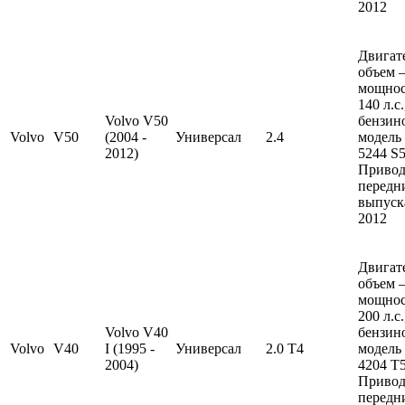
2012
Двигат
объем —
мощно
140 л.с
Volvo V50
бензин
Volvo
V50
(2004 -
Универсал
2.4
модель
2012)
5244 S5
Привод
передн
выпуска
2012
Двигат
объем —
мощно
200 л.с
Volvo V40
бензин
Volvo
V40
I (1995 -
Универсал
2.0 T4
модель
2004)
4204 T5
Привод
передн