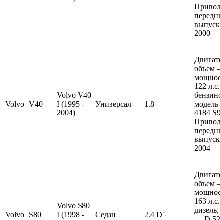
Привод
передн
выпуска
2000
Двигат
объем —
мощно
122 л.с
Volvo V40
бензин
Volvo
V40
I (1995 -
Универсал
1.8
модель
2004)
4184 S9
Привод
передн
выпуска
2004
Двигат
объем —
мощно
163 л.с
Volvo S80
дизель,
Volvo
S80
I (1998 -
Седан
2.4 D5
— D 52