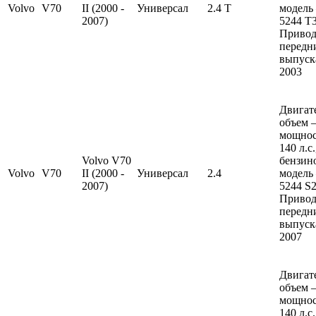
Volvo
V70
II (2000 -
Универсал
2.4 T
модель
2007)
5244 T3
Привод
передн
выпуска
2003
Двигат
объем —
мощно
140 л.с
Volvo V70
бензин
Volvo
V70
II (2000 -
Универсал
2.4
модель
2007)
5244 S2
Привод
передн
выпуска
2007
Двигат
объем —
мощно
140 л.с