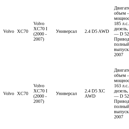
Двигат
объем —
мощно
Volvo
185 л.с
XC70 I
дизель,
Volvo
XC70
Универсал
2.4 D5 AWD
(2000 -
— D 52
2007)
Привод
полный
выпуска
2007
Двигат
объем —
мощно
Volvo
163 л.с
XC70 I
2.4 D5 XC
дизель,
Volvo
XC70
Универсал
(2000 -
AWD
— D 52
2007)
Привод
полный
выпуска
2007