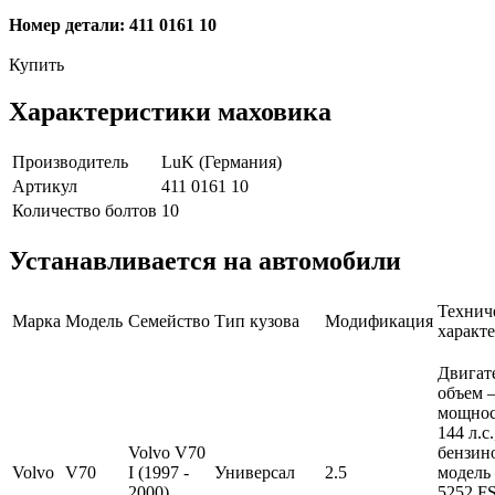
Номер детали: 411 0161 10
Купить
Характеристики маховика
Производитель
LuK (Германия)
Артикул
411 0161 10
Количество болтов
10
Устанавливается на автомобили
Технич
Марка
Модель
Семейство
Тип кузова
Модификация
характ
Двигат
объем —
мощно
144 л.с
Volvo V70
бензин
Volvo
V70
I (1997 -
Универсал
2.5
модель
2000)
5252 FS