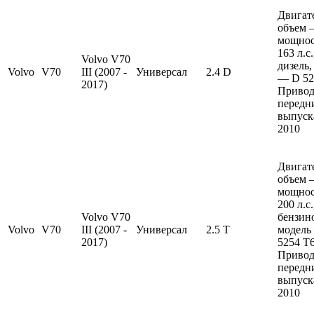
Двигат
объем —
мощно
163 л.с
Volvo V70
дизель,
Volvo
V70
III (2007 -
Универсал
2.4 D
— D 52
2017)
Привод
передн
выпуска
2010
Двигат
объем —
мощно
200 л.с
Volvo V70
бензин
Volvo
V70
III (2007 -
Универсал
2.5 T
модель
2017)
5254 T6
Привод
передн
выпуска
2010