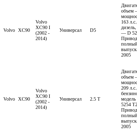
Двигат
объем —
мощно
Volvo
163 л.с
XC90 I
дизель,
Volvo
XC90
Универсал
D5
(2002 -
— D 52
2014)
Привод
полный
выпуска
2005
Двигат
объем —
мощно
209 л.с
Volvo
бензин
XC90 I
Volvo
XC90
Универсал
2.5 T
модель
(2002 -
5254 T2
2014)
Привод
полный
выпуска
2005