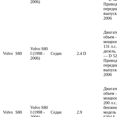
2006)
Привод
передн
выпуска
2006
Двигат
объем —
мощно
131 л.с
Volvo S80
дизель,
Volvo
S80
I (1998 -
Седан
2.4 D
— D 52
2006)
Привод
передн
выпуска
2006
Двигат
объем —
мощно
200 л.с
Volvo S80
бензин
Volvo
S80
I (1998 -
Седан
2.9
модель
2006)
6294 S.