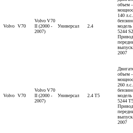
объем —
мощно
140 л.с
Volvo V70
бензин
Volvo
V70
II (2000 -
Универсал
2.4
модель
2007)
5244 S2
Привод
передн
выпуска
2007
Двигат
объем —
мощно
260 л.с
Volvo V70
бензин
Volvo
V70
II (2000 -
Универсал
2.4 T5
модель
2007)
5244 T5
Привод
передн
выпуска
2007