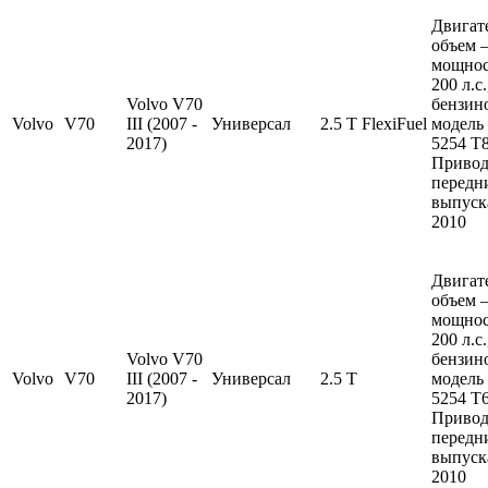
Двигат
объем —
мощно
200 л.с
Volvo V70
бензин
Volvo
V70
III (2007 -
Универсал
2.5 T FlexiFuel
модель
2017)
5254 T8
Привод
передн
выпуска
2010
Двигат
объем —
мощно
200 л.с
Volvo V70
бензин
Volvo
V70
III (2007 -
Универсал
2.5 T
модель
2017)
5254 T6
Привод
передн
выпуска
2010