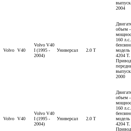
выпуска
2004
Двигат
объем —
мощно
160 л.с
Volvo V40
бензин
Volvo
V40
I (1995 -
Универсал
2.0 T
модель
2004)
4204 T.
Привод
передн
выпуска
2000
Двигат
объем —
мощно
160 л.с
Volvo V40
бензин
Volvo
V40
I (1995 -
Универсал
2.0 T
модель
2004)
4204 T.
Привод