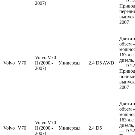
— D 52
2007)
Привод
передн
выпуска
2007
Двигат
объем —
мощно
163 л.с
Volvo V70
дизель,
Volvo
V70
II (2000 -
Универсал
2.4 D5 AWD
— D 52
2007)
Привод
полный
выпуска
2007
Двигат
объем —
мощно
163 л.с
Volvo V70
дизель,
Volvo
V70
II (2000 -
Универсал
2.4 D5
— D 52
2007)