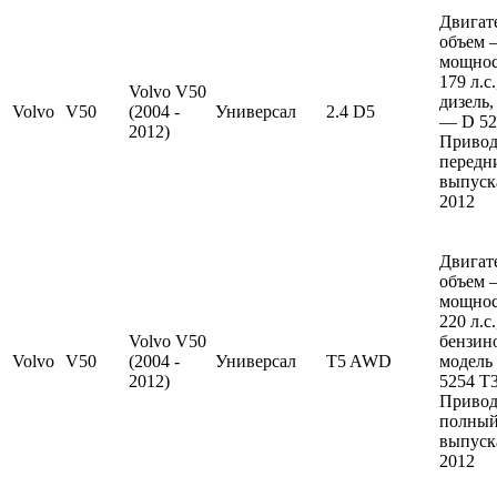
Двигат
объем —
мощно
179 л.с
Volvo V50
дизель,
Volvo
V50
(2004 -
Универсал
2.4 D5
— D 52
2012)
Привод
передн
выпуска
2012
Двигат
объем —
мощно
220 л.с
Volvo V50
бензин
Volvo
V50
(2004 -
Универсал
T5 AWD
модель
2012)
5254 T3
Привод
полный
выпуска
2012