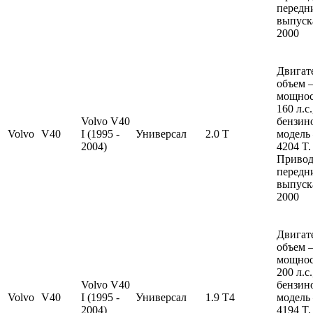
передн
выпуска
2000
Двигат
объем —
мощно
160 л.с
Volvo V40
бензин
Volvo
V40
I (1995 -
Универсал
2.0 T
модель
2004)
4204 T.
Привод
передн
выпуска
2000
Двигат
объем —
мощно
200 л.с
Volvo V40
бензин
Volvo
V40
I (1995 -
Универсал
1.9 T4
модель
2004)
4194 T.