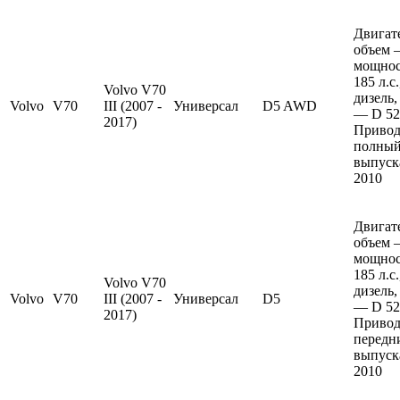
Двигат
объем —
мощно
185 л.с
Volvo V70
дизель,
Volvo
V70
III (2007 -
Универсал
D5 AWD
— D 52
2017)
Привод
полный
выпуска
2010
Двигат
объем —
мощно
185 л.с
Volvo V70
дизель,
Volvo
V70
III (2007 -
Универсал
D5
— D 52
2017)
Привод
передн
выпуска
2010