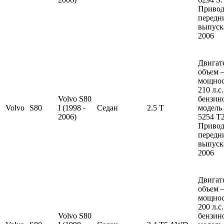
Привод
передн
выпуска
2006
Двигат
объем —
мощно
210 л.с
Volvo S80
бензин
Volvo
S80
I (1998 -
Седан
2.5 T
модель
2006)
5254 T2
Привод
передн
выпуска
2006
Двигат
объем —
мощно
200 л.с
Volvo S80
бензин