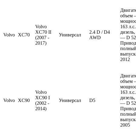
Двигат
объем —
мощно
Volvo
163 л.с
XC70 II
2.4 D / D4
дизель,
Volvo
XC70
Универсал
(2007 -
AWD
— D 52
2017)
Привод
полный
выпуска
2012
Двигат
объем —
мощно
Volvo
163 л.с
XC90 I
дизель,
Volvo
XC90
Универсал
D5
(2002 -
— D 52
2014)
Привод
полный
выпуска
2005