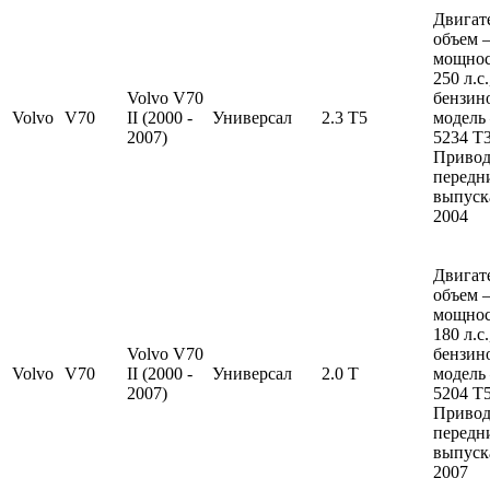
Двигат
объем —
мощно
250 л.с
Volvo V70
бензин
Volvo
V70
II (2000 -
Универсал
2.3 T5
модель
2007)
5234 T3
Привод
передн
выпуска
2004
Двигат
объем —
мощно
180 л.с
Volvo V70
бензин
Volvo
V70
II (2000 -
Универсал
2.0 T
модель
2007)
5204 T5
Привод
передн
выпуска
2007