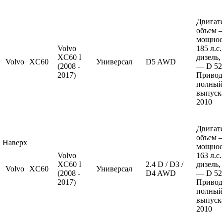
Двигат
объем —
мощно
Volvo
185 л.с
XC60 I
дизель,
Volvo
XC60
Универсал
D5 AWD
(2008 -
— D 52
2017)
Привод
полный
выпуска
2010
Двигат
объем —
Наверх
мощно
Volvo
163 л.с
XC60 I
2.4 D / D3 /
дизель,
Volvo
XC60
Универсал
(2008 -
D4 AWD
— D 52
2017)
Привод
полный
выпуска
2010