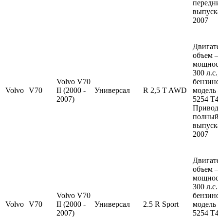
передн
выпуска
2007
Двигат
объем —
мощно
300 л.с
Volvo V70
бензин
Volvo
V70
II (2000 -
Универсал
R 2,5 T AWD
модель
2007)
5254 T4
Привод
полный
выпуска
2007
Двигат
объем —
мощно
300 л.с
Volvo V70
бензин
Volvo
V70
II (2000 -
Универсал
2.5 R Sport
модель
2007)
5254 T4