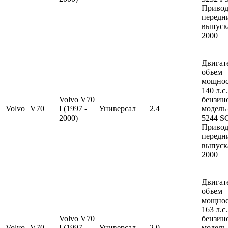
Привод
передн
выпуска
2000
Двигат
объем —
мощно
140 л.с
Volvo V70
бензин
Volvo
V70
I (1997 -
Универсал
2.4
модель
2000)
5244 S
Привод
передн
выпуска
2000
Двигат
объем —
мощно
163 л.с
Volvo V70
бензин
Volvo
V70
I (1997 -
Универсал
2.0
модель