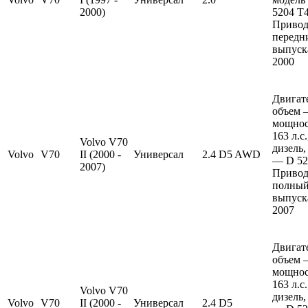
2000)
5204 T4
Привод
передн
выпуска
2000
Двигат
объем —
мощно
163 л.с
Volvo V70
дизель,
Volvo
V70
II (2000 -
Универсал
2.4 D5 AWD
— D 52
2007)
Привод
полный
выпуска
2007
Двигат
объем —
мощно
163 л.с
Volvo V70
дизель,
Volvo
V70
II (2000 -
Универсал
2.4 D5