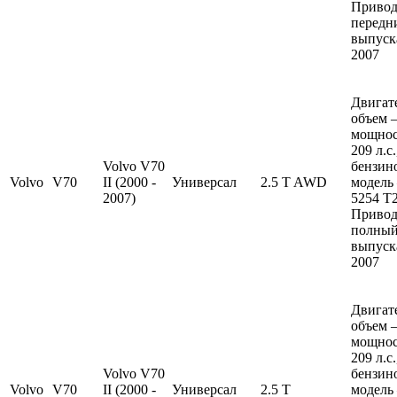
Привод
передн
выпуска
2007
Двигат
объем —
мощно
209 л.с
Volvo V70
бензин
Volvo
V70
II (2000 -
Универсал
2.5 T AWD
модель
2007)
5254 T2
Привод
полный
выпуска
2007
Двигат
объем —
мощно
209 л.с
Volvo V70
бензин
Volvo
V70
II (2000 -
Универсал
2.5 T
модель