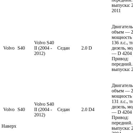
выпуска: 
2011
Двигатель
объем — 2 
мощность
Volvo S40
136 л.с., 
Volvo
S40
II (2004 -
Седан
2.0 D
дизель, м
2012)
— D 4204 
Привод:
передний.
выпуска: 
Двигатель
объем — 2 
мощность
131 л.с., 
Volvo S40
дизель, м
Volvo
S40
II (2004 -
Седан
2.0 D4
— D 4204 
2012)
Привод:
передний.
Наверх
выпуска: 