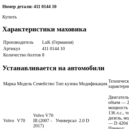
Номер детали: 411 0144 10
Купить
Характеристики маховика
Производитель
LuK (Германия)
Артикул
411 0144 10
Количество болтов
8
Устанавливается на автомобили
Техническ
Марка
Модель
Семейство
Тип кузова
Модификация
характери
Двигатель
объем — 2 
мощность
136 л.с., 
Volvo V70
дизель, м
Volvo
V70
III (2007 -
Универсал
2.0 D
— D 4204 
2017)
Привод: