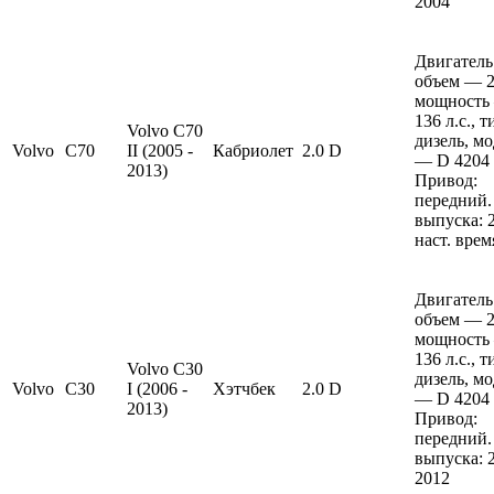
2004
Двигатель
объем — 2 
мощность
136 л.с., 
Volvo C70
дизель, м
Volvo
C70
II (2005 -
Кабриолет
2.0 D
— D 4204 
2013)
Привод:
передний.
выпуска: 
наст. врем
Двигатель
объем — 2 
мощность
136 л.с., 
Volvo C30
дизель, м
Volvo
C30
I (2006 -
Хэтчбек
2.0 D
— D 4204 
2013)
Привод:
передний.
выпуска: 
2012